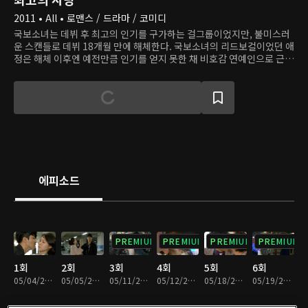
2011 • All • 로맨스 / 드라마 / 코미디
국보소녀는 데뷔 후 최고의 인기를 구가하는 걸그룹이었지만, 불미스러
운 스캔들로 데뷔 18개월 만에 해체한다. 국보소녀의 리드보컬이었던 애
정은 해체 이후엔 예전만큼 인기를 얻지 못한 채 비호감 연예인으로 근근
이 생계를 이어간다. 재기를 노리며 출연한 커플메이킹 프로그램에서 외
모도 성격도 완벽한 훈남 한의사 윤필주와 커플이 될 조짐이 보인다. 하
지만 애정의 마음은 대한민국 여심을 사로잡은 톱스타, 독고진에게 향하
고, 독고진 또한 애정만 보면 상태가 좋지 않은 심장이 거세게 뛰는 걸 느
낀다.
에피소드
PREMIUM
PREMIUM
PREMIUM
PREMIUM
1회
2회
3회
4회
5회
6회
05/04/2011 • 1시간 5분
05/05/2011 • 1시간 5분
05/11/2011 • 1시간 6분
05/12/2011 • 1시간 6분
05/18/2011 • 1시간 6분
05/19/2011 • 1시간 7분