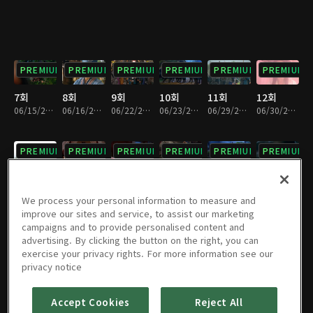
PREMIUM
PREMIUM
PREMIUM
PREMIUM
PREMIUM
PREMIUM
7회
8회
9회
10회
11회
12회
06/15/2009 • 1시간 3분
06/16/2009 • 1시간 3분
06/22/2009 • 1시간 2분
06/23/2009 • 1시간 3분
06/29/2009 • 1시간 3분
06/30/2009 • 1시간 3분
PREMIUM
PREMIUM
PREMIUM
PREMIUM
PREMIUM
PREMIUM
13회
14회
15회
16회
17회
18회
07/06/2009 • 1시간 3분
07/07/2009 • 1시간 3분
07/13/2009 • 1시간 3분
07/14/2009 • 1시간 3분
07/20/2009 • 1시간 3분
07/21/2009 • 1시간 3분
We process your personal information to measure and
improve our sites and service, to assist our marketing
campaigns and to provide personalised content and
PREMIUM
PREMIUM
PREMIUM
PREMIUM
PREMIUM
PREMIUM
advertising. By clicking the button on the right, you can
exercise your privacy rights. For more information see our
19회
20회
21회
22회
23회
24회
privacy notice
07/27/2009 • 1시간 3분
07/28/2009 • 1시간 3분
08/03/2009 • 1시간 3분
08/04/2009 • 1시간 3분
08/10/2009 • 1시간 3분
08/11/2009 • 1시간 3분
Accept Cookies
Reject All
PREMIUM
PREMIUM
PREMIUM
PREMIUM
PREMIUM
PREMIUM