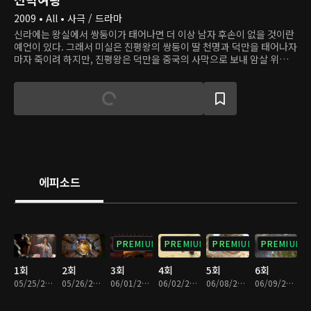
2009 • All • 사극 / 드라마
신라에는 왕실에서 쌍둥이가 태어나면 더 이상 남자 후손이 없을 것이란
예언이 있다. 그래서 미실은 진평왕의 쌍둥이 딸 천명과 덕만을 태어나자
마자 죽이려 하지만, 진평왕은 덕만을 중국의 사막으로 보내 암살 위협을
피한다. 덕만은 자신의 출생에 대해 궁금해하면서 남자로 변장해 신라로
돌아가고, 우연히 다시 만난 천명 공주는 덕만을 남자로 믿고 화랑의 일
원이 되게 한다. 이곳에서 덕만은 훗날 삼국통일의 영웅 김유신을 만나
고, 그와 힘을 합쳐 미실에 대항한다. 그 과정에서 덕만은 영리한 지도자
의 자질을 드러낸다.
에피소드
PREMIUM
PREMIUM
PREMIUM
PREMIUM
1회
2회
3회
4회
5회
6회
05/25/2009 • 1시간 2분
05/26/2009 • 1시간 2분
06/01/2009 • 1시간 3분
06/02/2009 • 1시간 3분
06/08/2009 • 1시간 3분
06/09/2009 • 1시간 3분