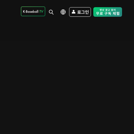
로그인
Free Trial - Sk