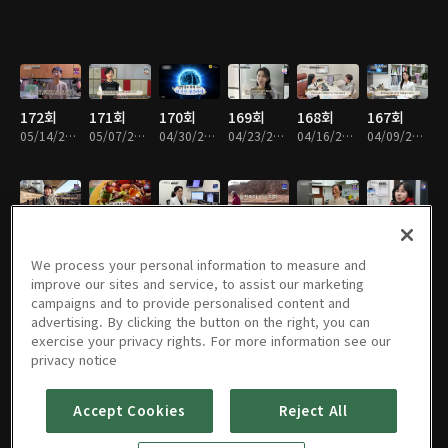
172회
171회
170회
169회
168회
167회
05/14/2026 • 36분
05/07/2026 • 36분
04/30/2026 • 36분
04/23/2026 • 36분
04/16/2026 • 36분
04/09/2026 • 36분
166회
165회
164회
163회
162회
161회
04/02/2026 • 32분
03/26/2026 • 36분
03/19/2026 • 36분
03/12/2026 • 36분
03/05/2026 • 37분
02/26/2026 • 36분
We process your personal information to measure and
improve our sites and service, to assist our marketing
campaigns and to provide personalised content and
advertising. By clicking the button on the right, you can
exercise your privacy rights. For more information see our
160회
159회
158회
157회
156회
155회
privacy notice
02/19/2026 • 36분
02/12/2026 • 36분
02/05/2026 • 36분
01/29/2026 • 36분
01/22/2026 • 36분
01/15/2026 • 36분
Accept Cookies
Reject All