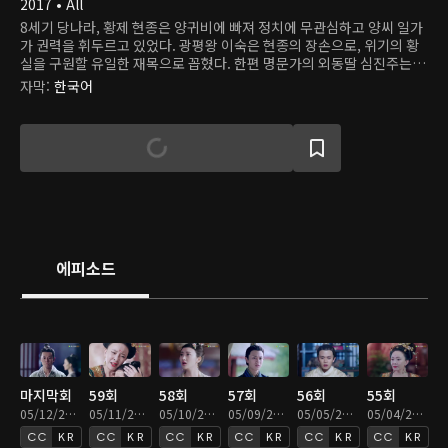
2017 • All
8세기 당나라, 황제 현종은 양귀비에 빠져 정치에 무관심하고 양씨 일가
가 권력을 휘두르고 있었다. 광평왕 이숙은 현종의 장손으로, 위기의 황
실을 구원할 유일한 재목으로 꼽혔다. 한편 명문가의 외동딸 심진주는 아
름답고 영특한 것으로 이름을 알렸다. 어릴 적 만난 첫사랑 외엔 결혼하
자막
:
한국어
지 않겠다고 결심하지만, 진주는 결국 광평왕의 왕비가 된다. 두 사람은
서로를 깊이 사랑하고 존중하지만, 두 사람의 삶은 평화롭지 않았다. 진
주를 시기하는 여인들은 음모를 꾸미고, 광평왕의 세력이 커지는 것을 경
계하는 양씨 가문은 광평왕을 제거할 기회만 노린다. 또한 나라 안팎의
어지러운 상황은 계속되고 반란의 조짐까지 보인다. 과연 두 사람은 모든
고난을 이겨낼 수 있을까?
에피소드
마지막회
59회
58회
57회
56회
55회
05/12/2022 • 44분
05/11/2022 • 43분
05/10/2022 • 42분
05/09/2022 • 43분
05/05/2022 • 43분
05/04/2022 • 42분
KR
KR
KR
KR
KR
KR