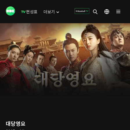
편성표
더보기
대당영요