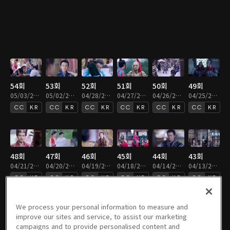
54회
53회
52회
51회
50회
49회
05/03/2022 • 42분
05/02/2022 • 43분
04/28/2022 • 43분
04/27/2022 • 43분
04/26/2022 • 42분
04/25/2022 • 42분
KR
KR
KR
KR
KR
KR
48회
47회
46회
45회
44회
43회
04/21/2022 • 42분
04/20/2022 • 42분
04/19/2022 • 42분
04/18/2022 • 42분
04/14/2022 • 43분
04/13/2022 • 42분
KR
KR
KR
KR
KR
KR
We process your personal information to measure and
improve our sites and service, to assist our marketing
campaigns and to provide personalised content and
42회
41회
40회
38회
38회
37회