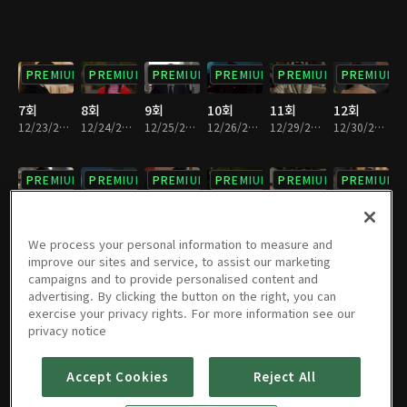
PREMIUM
PREMIUM
PREMIUM
PREMIUM
PREMIUM
PREMIUM
7회
8회
9회
10회
11회
12회
12/23/2025 • 29분
12/24/2025 • 29분
12/25/2025 • 29분
12/26/2025 • 29분
12/29/2025 • 30분
12/30/2025 • 29분
PREMIUM
PREMIUM
PREMIUM
PREMIUM
PREMIUM
PREMIUM
13회
14회
15회
16회
17회
18회
12/31/2025 • 30분
01/01/2026 • 28분
01/02/2026 • 29분
01/05/2026 • 30분
01/06/2026 • 29분
01/07/2026 • 29분
We process your personal information to measure and
improve our sites and service, to assist our marketing
campaigns and to provide personalised content and
PREMIUM
PREMIUM
PREMIUM
PREMIUM
PREMIUM
PREMIUM
advertising. By clicking the button on the right, you can
exercise your privacy rights. For more information see our
19회
20회
21회
22회
23회
24회
privacy notice
01/08/2026 • 28분
01/09/2026 • 27분
01/12/2026 • 29분
01/13/2026 • 30분
01/14/2026 • 30분
01/15/2026 • 29분
Accept Cookies
Reject All
PREMIUM
PREMIUM
PREMIUM
PREMIUM
PREMIUM
PREMIUM