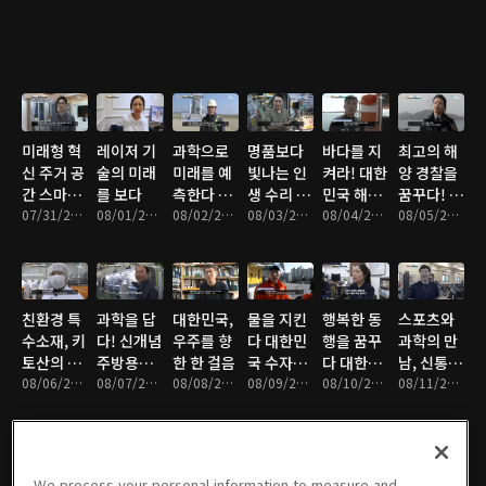
미래형 혁
레이저 기
과학으로
명품보다
바다를 지
최고의 해
신 주거 공
술의 미래
미래를 예
빛나는 인
켜라! 대한
양 경찰을
간 스마트
를 보다
측한다 기
생 수리 기
민국 해양
꿈꾸다! 열
홈
07/31/2025 • 11분
08/01/2025 • 12분
상기술자
08/02/2025 • 12분
술자들
08/03/2025 • 12분
경찰
08/04/2025 • 11분
혈 신입 여
08/05/2025 • 11분
경의 도전
기
친환경 특
과학을 답
대한민국,
물을 지킨
행복한 동
스포츠와
수소재, 키
다! 신개념
우주를 향
다 대한민
행을 꿈꾸
과학의 만
토산의 재
주방용품
한 한 걸음
국 수자원
다 대한민
남, 신통방
발견
08/06/2025 • 11분
의 세계
08/07/2025 • 11분
08/08/2025 • 12분
기술
08/09/2025 • 10분
국 특수 사
08/10/2025 • 12분
통 테이핑
08/11/2025 • 10분
육사
기술
We process your personal information to measure and