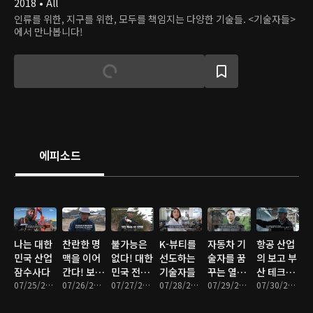
2018 • All
인류를 위한, 지구를 위한, 모두를 책임지는 다양한 기술들. <기술자들>
에서 만나봅니다!
에피소드
나는 대한
찬란한 명
불가능은
K-뷰티를
자동차 기
항공 산업
민국 산업
맥을 이어
없다! 대한
선도하는
술자를 꿈
의 보고 부
잠수사다
간다! 보석
민국 전기
기술자들
꾸는 열혈
산 테크센
07/25/2025 • 12분
기술자들
07/26/2025 • 12분
기술자
07/27/2025 • 12분
07/28/2025 • 12분
여고생 삼
07/29/2025 • 11분
터
07/30/2025 • 11분
총사