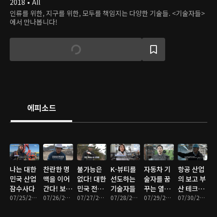
2018 • All
인류를 위한, 지구를 위한, 모두를 책임지는 다양한 기술들. <기술자들>
에서 만나봅니다!
에피소드
나는 대한
찬란한 명
불가능은
K-뷰티를
자동차 기
항공 산업
민국 산업
맥을 이어
없다! 대한
선도하는
술자를 꿈
의 보고 부
잠수사다
간다! 보석
민국 전기
기술자들
꾸는 열혈
산 테크센
07/25/2025 • 12분
기술자들
07/26/2025 • 12분
기술자
07/27/2025 • 12분
07/28/2025 • 12분
여고생 삼
07/29/2025 • 11분
터
07/30/2025 • 11분
총사