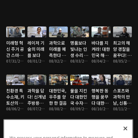
미래형 혁
레이저 기
과학으로
명품보다
바다를 지
최고의 해
신 주거 공
술의 미래
미래를 예
빛나는 인
켜라! 대한
양 경찰을
간 스마트
를 보다
측한다 기
생 수리 기
민국 해양
꿈꾸다! 열
홈
07/31/2025 • 11분
08/01/2025 • 12분
상기술자
08/02/2025 • 12분
술자들
08/03/2025 • 12분
경찰
08/04/2025 • 11분
혈 신입 여
08/05/2025 • 11분
경의 도전
기
친환경 특
과학을 답
대한민국,
물을 지킨
행복한 동
스포츠와
수소재, 키
다! 신개념
우주를 향
다 대한민
행을 꿈꾸
과학의 만
토산의 재
주방용품
한 한 걸음
국 수자원
다 대한민
남, 신통방
발견
08/06/2025 • 11분
의 세계
08/07/2025 • 11분
08/08/2025 • 12분
기술
08/09/2025 • 10분
국 특수 사
08/10/2025 • 12분
통 테이핑
08/11/2025 • 10분
육사
기술
We process your personal information to measure and