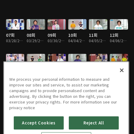
07회
08회
09회
10회
11회
12회
03/28/2022 • 46분
03/29/2022 • 45분
03/30/2022 • 45분
04/04/2022 • 45분
04/05/2022 • 46분
04/06/2022 • 45분
13회
14회
15회
16회
17회
18회
04/11/2022 • 45분
04/12/2022 • 46분
04/13/2022 • 45분
04/18/2022 • 46분
04/19/2022 • 45분
04/20/2022 • 45분
We process your personal information to measure and
improve our sites and service, to assist our marketing
campaigns and to provide personalised content and
advertising. By clicking the button on the right, you can
exercise your privacy rights. For more information see our
19회
20회
21회
22회
23회
24회
privacy notice
04/25/2022 • 45분
04/26/2022 • 45분
04/27/2022 • 45분
05/02/2022 • 46분
05/03/2022 • 46분
05/04/2022 • 45분
Accept Cookies
Reject All