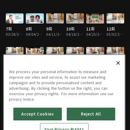
7회
8회
9회
10회
11회
12회
03/28/2024 • 49분
04/04/2024 • 49분
04/11/2024 • 49분
04/18/2024 • 48분
04/25/2024 • 47분
05/02/2024 • 47분
13회
14회
15회
16회
17회
18회
05/09/2024 • 47분
06/06/2024 • 47분
06/13/2024 • 47분
06/20/2024 • 48분
06/27/2024 • 47분
07/04/2024 • 47분
We process your personal information to measure and
improve our sites and service, to assist our marketing
campaigns and to provide personalised content and
advertising. By clicking the button on the right, you can
exercise your privacy rights. For more information see our
19회
20회
21회
22회
23회
24회
privacy notice
07/11/2024 • 47분
07/18/2024 • 47분
07/25/2024 • 46분
08/01/2024 • 48분
08/08/2024 • 49분
08/15/2024 • 49분
Accept Cookies
Reject All
25회
26회
27회
28회
29회
30회
Your Privacy Rights