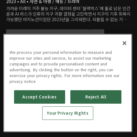
2023 • All • 자연 & 야생 / 예능 / 드라마
가까운 미래의 거주 불능 지구, 데이터 센터 '블랙박스'에 홀로 남은 인간
윤과 AI 러스가 인류의 지구 귀환 결정을 고민하면서 지구의 기후 회복이
가능했던 마지노선이었던 2023년을 그리워한다. 되돌릴 수 없는 기후
변화를 경고하는 여러 현상에 주목하고 노래와 공연으로 기후 위기 메시
지를 전달하는 다큐멘터리 시리즈.
We process your personal information to measure and
improve our sites and service, to assist our marketing
campaigns and to provide personalised content and
advertising. By clicking the button on the right, you can
에피소드
exercise your privacy rights. For more information see our
privacy notice
Accept Cookies
Reject All
1회
2회
3회
4회
Your Privacy Rights
10/09/2023 • 1시간 8분
10/16/2023 • 1시간 5분
10/23/2023 • 1시간 5분
10/24/2023 • 1시간 3분