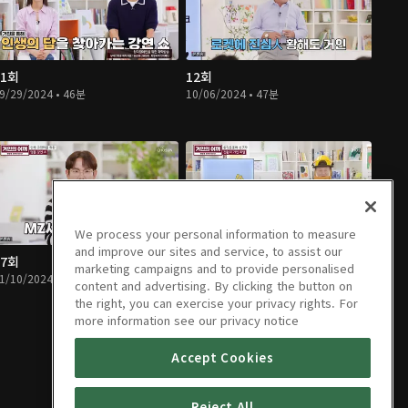
11회
12회
9/29/2024 • 46분
10/06/2024 • 47분
We process your personal information to measure
and improve our sites and service, to assist our
17회
18회
marketing campaigns and to provide personalised
1/10/2024 • 48분
11/17/2024 • 47분
content and advertising. By clicking the button on
the right, you can exercise your privacy rights. For
more information see our privacy notice
Accept Cookies
Reject All