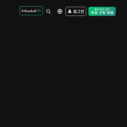
로그인
Free Trial - Sk