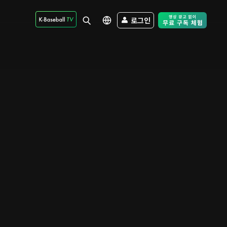
로그인
Free Trial - Sk