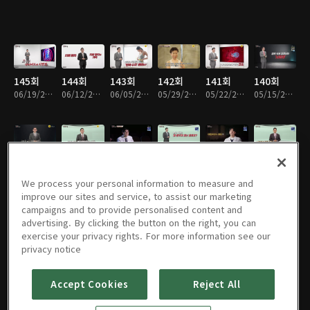
145회
144회
143회
142회
141회
140회
06/19/2026 • 45분
06/12/2026 • 45분
06/05/2026 • 45분
05/29/2026 • 45분
05/22/2026 • 45분
05/15/2026 • 45분
139회
138회
137회
136회
135회
134회
05/08/2026 • 45분
05/01/2026 • 45분
04/24/2026 • 45분
04/17/2026 • 45분
04/10/2026 • 45분
04/03/2026 • 45분
We process your personal information to measure and
improve our sites and service, to assist our marketing
campaigns and to provide personalised content and
advertising. By clicking the button on the right, you can
exercise your privacy rights. For more information see our
133회
132회
131회
130회
129회
128회
privacy notice
03/27/2026 • 45분
03/20/2026 • 45분
03/13/2026 • 45분
03/06/2026 • 45분
02/27/2026 • 45분
02/20/2026 • 45분
Accept Cookies
Reject All