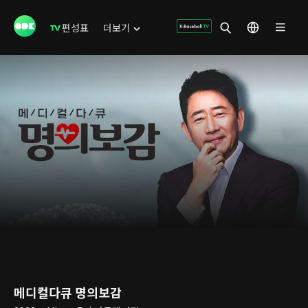
편성표
더보기
메디컬다큐 명의보감