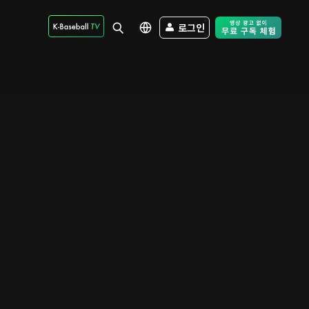
로그인
Free Trial - Sk