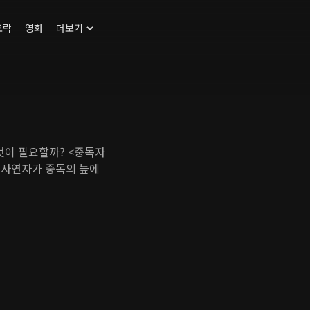
오락
영화
더보기
엇이 필요할까? <중독자
 사연자가 중독의 늪에