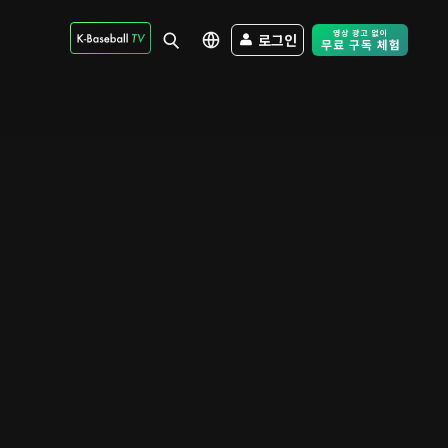
로그인
Free Trial - Sk