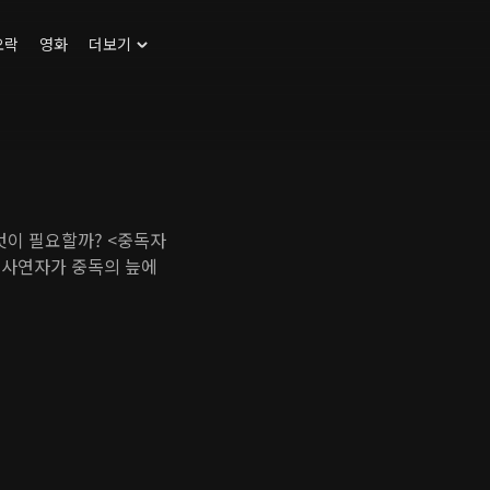
오락
영화
더보기
엇이 필요할까? <중독자
 사연자가 중독의 늪에