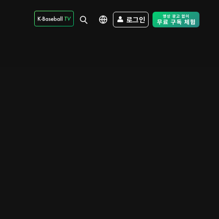
로그인
Free Trial - Sk