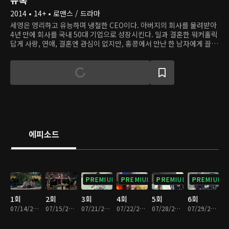
2014 • 14+ • 로맨스 / 드라마
세영은 영리하고 유능하며 냉철한 CEO이다. 아버지의 회사를 물려받아
4년 만에 회사를 국내 50대 기업으로 성장시킨다. 일과 결혼한 워커홀릭
답게 사랑, 연애, 결혼엔 관심이 없지만, 홍콩에서 만난 한 남자에게 끌린
다. 석훈은 가난한 집에서 태어나 뛰어난 두뇌와 성실함을 무기로 살아왔
다. 사려 깊은 여자, 착하고 배려심 많은 홍주와 결혼하고, 선배 도식과
회사를 설립했다. 이제 성공과 행복만 남았다고 생각했을 때, 도식이 회
사 돈을 횡령해 사라지고, 석훈과 홍주는 하루아침에 감당 못할 빚을 진
다. 석훈은 홍주의 소원이었던 홍콩 여행을 떠나고, 그곳에서 세영과 마
주친다. 세영은 석훈과 홍주의 사정을 알고 석훈에게 거래를 제안한다.
그의 시간 사흘의 대가로 10억 원을 지불하겠다고. 석훈은 처음엔 세영
에게 분노하지만, 거절하기에는 너무나 강한 유혹 앞에서 고심한다.
에피소드
PREMIUM
PREMIUM
PREMIUM
PREMIUM
1회
2회
3회
4회
5회
6회
07/14/2014 • 59분
07/15/2014 • 58분
07/21/2014 • 1시간 1분
07/22/2014 • 1시간
07/28/2014 • 1시간 2분
07/29/2014 • 1시간 3분