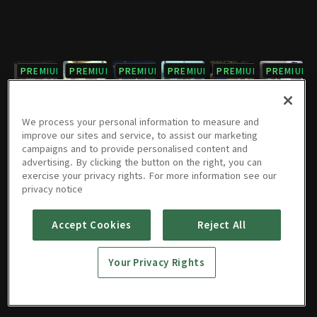
PREMIUM
PREMIUM
PREMIUM
PREMIUM
PREMIUM
PREMIUM
7회
8회
9회
10회
11회
12회
08/04/2014 • 1시간 1분
08/05/2014 • 1시간 3분
08/11/2014 • 1시간 2분
08/12/2014 • 1시간 1분
08/18/2014 • 1시간 1분
08/19/2014 • 1시간 2분
We process your personal information to measure and
improve our sites and service, to assist our marketing
campaigns and to provide personalised content and
PREMIUM
PREMIUM
PREMIUM
PREMIUM
PREMIUM
PREMIUM
advertising. By clicking the button on the right, you can
exercise your privacy rights. For more information see our
13회
14회
15회
16회
17회
18회
privacy notice
08/25/2014 • 1시간 1분
08/26/2014 • 1시간 1분
09/01/2014 • 1시간 1분
09/02/2014 • 1시간 1분
09/08/2014 • 59분
09/09/2014 • 59분
Accept Cookies
Reject All
PREMIUM
PREMIUM
19회
20회
Your Privacy Rights
09/15/2014 • 1시간 2분
09/16/2014 • 1시간 2분