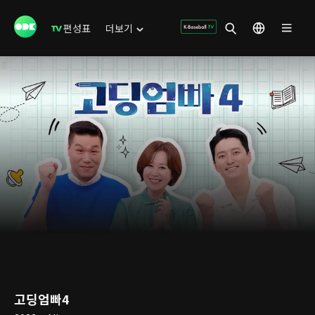
편성표
더보기
고딩엄빠4