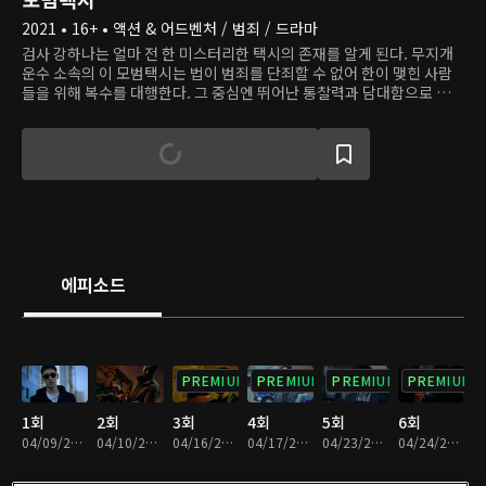
2021 • 16+ • 액션 & 어드벤처 / 범죄 / 드라마
검사 강하나는 얼마 전 한 미스터리한 택시의 존재를 알게 된다. 무지개
운수 소속의 이 모범택시는 법이 범죄를 단죄할 수 없어 한이 맺힌 사람
들을 위해 복수를 대행한다. 그 중심엔 뛰어난 통찰력과 담대함으로 작전
을 설계, 지휘하는 택시기사 도기가 있다. 하나는 도기와 그가 모는 택시,
무지개 운수가 법의 테두리 밖에서 하는 정의 실현은 또 다른 범죄라 여
긴다. 하지만 검사인 자신이 하지 못하는 일을 해내는 그들을 보며, 공권
력의 한계와 사적 복수의 필요성 사이에서 갈등한다.
에피소드
PREMIUM
PREMIUM
PREMIUM
PREMIUM
1회
2회
3회
4회
5회
6회
04/09/2021 • 1시간 7분
04/10/2021 • 59분
04/16/2021 • 1시간 3분
04/17/2021 • 59분
04/23/2021 • 1시간 4분
04/24/2021 • 1시간