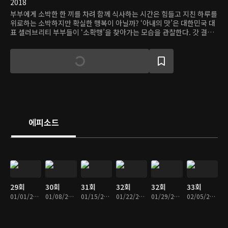
2018
부부에게 소박한 한 끼를 차려 함께 식사하는 시간은 힘들고 지친 하루를
위로하는 소박하지만 확실한 행복이 아닐까? ‘아내의 맛’은 대한민국 대
표 셀러브리티 부부들이 ‘소확행’을 찾아가는 모습을 관찰한다. 갓 결혼
한 신혼부부, 바쁜 일상에서도 가족을 챙기는 데 여념 없는 톱스타 부부,
서로의 새로운 점을 발견하는 결혼 25년 차 부부까지, 함께한 시간도 살
아온 삶도 다른 세 부부의 일상을 지켜보는 리얼리티 쇼.
에피소드
29회
30회
31회
32회
32회
33회
01/01/2019 • 1시간 39분
01/08/2019 • 1시간 38분
01/15/2019 • 1시간 39분
01/22/2019 • 1시간 38분
01/29/2019 • 1시간 36분
02/05/2019 • 1시간 39분