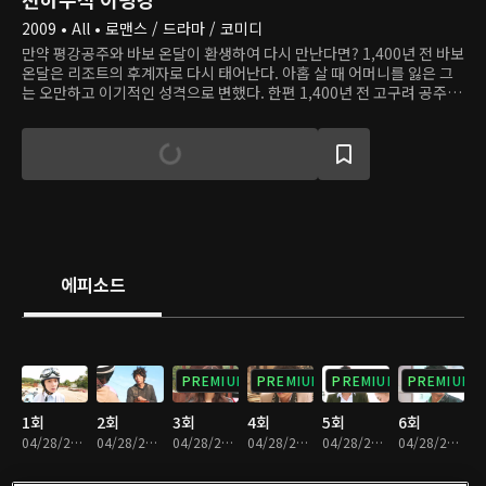
2009 • All • 로맨스 / 드라마 / 코미디
만약 평강공주와 바보 온달이 환생하여 다시 만난다면? 1,400년 전 바보
온달은 리조트의 후계자로 다시 태어난다. 아홉 살 때 어머니를 잃은 그
는 오만하고 이기적인 성격으로 변했다. 한편 1,400년 전 고구려 공주였
던 평강은 지금은 소녀 가장이다. 아버지가 세상을 떠난 후 집안 형편이
어려워지자, 그는 낮에는 골프 리조트에서 일하고 밤에는 닭백숙을 요리
하며 가족의 생계를 책임진다. 전혀 다른 삶을 살고 있는 평강과 온달은
운명적으로 다시 만나 그들의 사랑을 이어간다.
에피소드
PREMIUM
PREMIUM
PREMIUM
PREMIUM
1회
2회
3회
4회
5회
6회
04/28/2023 • 1시간 9분
04/28/2023 • 1시간 9분
04/28/2023 • 1시간 10분
04/28/2023 • 1시간 9분
04/28/2023 • 1시간 11분
04/28/2023 • 1시간 9분