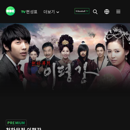
편성표
더보기
PREMIUM
천하무적 이평강