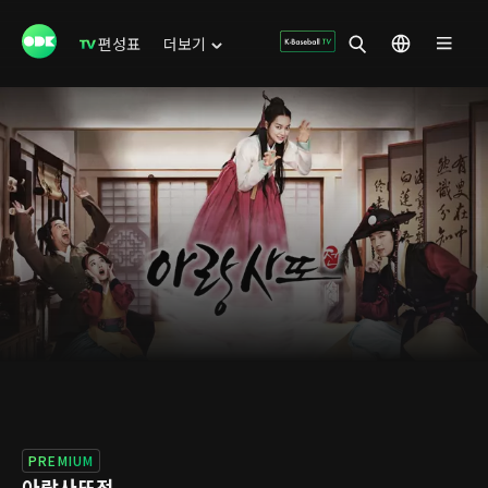
편성표
더보기
PREMIUM
아랑사또전