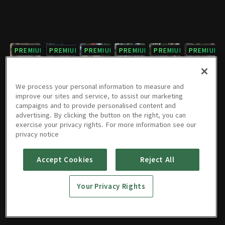
PREMIUM
PREMIUM
PREMIUM
PREMIUM
PREMIUM
PREMIUM
7회
8회
9회
10회
11회
12회
09/05/2012 • 1시간 3분
09/06/2012 • 1시간 4분
09/12/2012 • 1시간
09/13/2012 • 1시간
09/19/2012 • 1시간 4분
09/20/2012 • 1시간 3분
We process your personal information to measure and
improve our sites and service, to assist our marketing
campaigns and to provide personalised content and
PREMIUM
PREMIUM
PREMIUM
PREMIUM
PREMIUM
PREMIUM
advertising. By clicking the button on the right, you can
exercise your privacy rights. For more information see our
13회
14회
15회
16회
17회
18회
privacy notice
09/26/2012 • 1시간 4분
09/27/2012 • 1시간 4분
10/03/2012 • 1시간 3분
10/04/2012 • 1시간 2분
10/10/2012 • 1시간 3분
10/11/2012 • 1시간 1분
Accept Cookies
Reject All
PREMIUM
PREMIUM
19회
20회
Your Privacy Rights
10/17/2012 • 1시간 2분
10/18/2012 • 1시간 5분