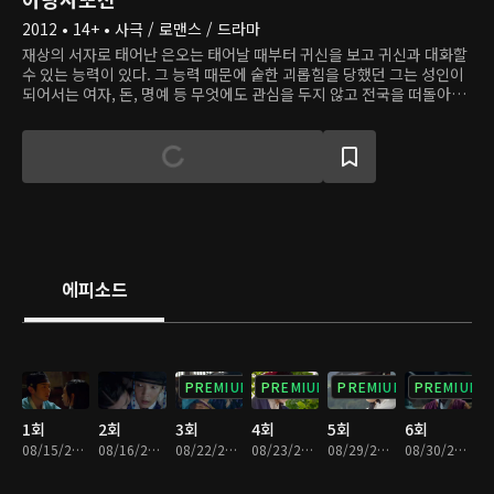
2012 • 14+ • 사극 / 로맨스 / 드라마
재상의 서자로 태어난 은오는 태어날 때부터 귀신을 보고 귀신과 대화할
수 있는 능력이 있다. 그 능력 때문에 숱한 괴롭힘을 당했던 그는 성인이
되어서는 여자, 돈, 명예 등 무엇에도 관심을 두지 않고 전국을 떠돌아다
닌다. 갑자기 사라진 어머니를 따라 밀양에 온 그는 고을에 있는 귀신 아
랑을 만난다. 뻔뻔하지만 사랑스러운 아랑은 자신이 살아있을 때 누구였
는지를 기억하지 못한다. 자신을 도와달라는 아랑의 부탁을 거절하면서
은오는 "내가 사또 되면 해줄게"라고 농담처럼 대답한다. 아랑은 그 말
그대로 은오를 밀양 현감으로 만들어 버린다. 은오는 아랑의 기억을 찾는
걸 돕는 것이 사라진 어머니를 찾는 데 도움이 될 거라 판단해 그를 돕기
로 한다.
에피소드
PREMIUM
PREMIUM
PREMIUM
PREMIUM
1회
2회
3회
4회
5회
6회
08/15/2012 • 1시간 4분
08/16/2012 • 1시간 3분
08/22/2012 • 1시간 3분
08/23/2012 • 1시간 4분
08/29/2012 • 1시간 4분
08/30/2012 • 1시간 4분