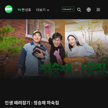
편성표
더보기
인생 때려잡기 : 정승제 하숙집