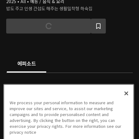
2025 • All • 예능 / 음식 & 요리
밥도 주고 인생 간섭도 해주는 생활밀착형 하숙집
에피소드
We process your personal information to measure and
01회
02회
03회
04회
05회
06회
improve our sites and service, to assist our marketing
11/26/2025 • 1시간 13분
12/03/2025 • 1시간 13분
12/10/2025 • 1시간 10분
12/17/2025 • 1시간 6분
12/24/2025 • 1시간 7분
12/31/2025 • 1시간 5분
campaigns and to provide personalised content and
advertising. By clicking the button on the right, you can
exercise your privacy rights. For more information see our
privacy notice