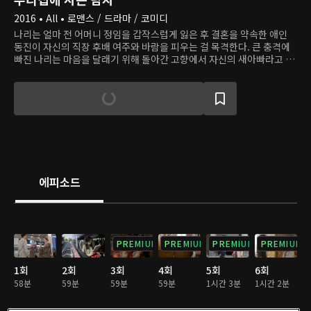
2016 • All • 로맨스 / 드라마 / 코미디
나리는 얼마 전 어머니 정임을 갑작스럽게 잃은 후 결혼을 약속한 애인
동진이 자신의 직장 후배 여주와 바람을 피우는 걸 목격한다. 큰 충격에
빠진 나리는 마음을 달래기 위해 돌아간 고향에서 자신의 새아빠라고 우
기는 젊은 남자를 만난다. 그 남자, 난길은 어릴 적 인연이 닿은 정임 덕에
어두운 과거를 뒤로 하고 새로운 인생을 시작했다. 난길은 정임이 세상을
떠난 후에도 만두가게를 지켰고, 이제 고향으로 돌아온 정임의 딸 나리를
지키기 위해 최선을 다하려 한다.
에피소드
PREMIUM
PREMIUM
PREMIUM
PREMIUM
1회
2회
3회
4회
5회
6회
58분
59분
59분
59분
1시간 3분
1시간 2분