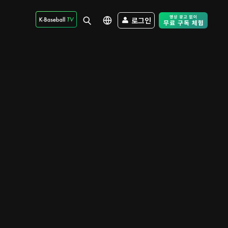
로그인
Free Trial - Sk