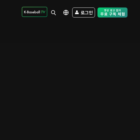
로그인
Free Trial - Sk