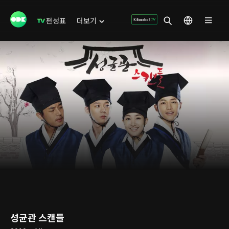
편성표
더보기
성균관 스캔들