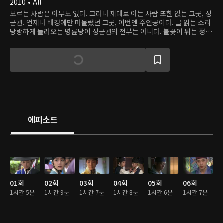
2010 • All
모르는 사람은 아무도 없다. 그러나 제대로 아는 사람 또한 없는 그곳, 성
균관. 언제나 배경에만 머물렀던 그곳, 이번엔 주인공이다. 글 읽는 소리
낭랑하게 들려오는 명륜당이 성균관의 전부는 아니다. 불꽃이 튀는 정치
투쟁의 장이며 목숨 걸고 절대 권력, 군왕에게 직언을 하던 벽서가 나붙
고 범인을 잡고자 숨 막히는 추격전이 벌어지는 땀내나는 곳이다. 무엇보
다 모든 금기를 넘어 벗과 사랑 앞에 당당하고자 했던 탐 날만큼 싱그러
운 젊음이 넘실대는 그곳, 성균관. 500년 역사를 자랑하는 국학, 성균관
을 사극 역사상 처음으로 재조명하고 우리 시대 배움의 의미를 묻는다.
이 이야기는 고단한 현실에 갇혀 꿈꾸는 법을 잃어버린 청춘, 윤희가 꿈
꾸는 법을 배워가는 이야기다. 남녀가 유별하고 강상의 도리가 지엄한 시
대 조선. 금녀의 공간 성균관. 그리고 성균관에 들어간 계집 유생 김윤희!
차디찬 세상 오직 "믿을 건 나 하나 뿐" 이라고 생각했던 윤희가 성균관
에피소드
에 들어와 선준, 재신, 용하를 만나 성균(成均馆 조화를 이루어 어우러
짐) 이 되는 이야기.
01회
02회
03회
04회
05회
06회
1시간 5분
1시간 9분
1시간 7분
1시간 8분
1시간 6분
1시간 7분