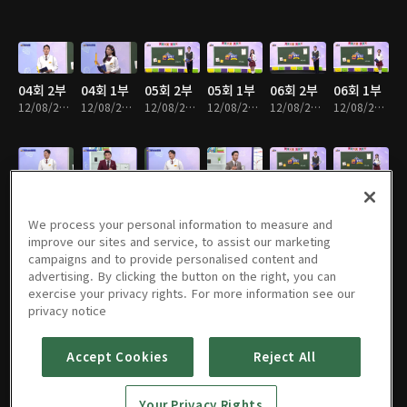
04회 2부
04회 1부
05회 2부
05회 1부
06회 2부
06회 1부
12/08/2023 • 52분
12/08/2023 • 52분
12/08/2023 • 51분
12/08/2023 • 51분
12/08/2023 • 51분
12/08/2023 • 51분
07회 2부
07회 1부
08회 2부
08회 1부
09회 2부
09회 1부
12/08/2023 • 51분
12/08/2023 • 51분
12/08/2023 • 52분
12/08/2023 • 51분
12/08/2023 • 51분
12/08/2023 • 51분
We process your personal information to measure and
improve our sites and service, to assist our marketing
campaigns and to provide personalised content and
advertising. By clicking the button on the right, you can
exercise your privacy rights. For more information see our
10회 2부
10회 1부
11회 2부
11회 1부
12회 2부
12회 1부
privacy notice
12/08/2023 • 51분
12/08/2023 • 52분
12/08/2023 • 52분
12/08/2023 • 51분
12/08/2023 • 52분
12/08/2023 • 51분
Accept Cookies
Reject All
13회 2부
13회 1부
14회 2부
14회 1부
15회 2부
15회 1부
Your Privacy Rights