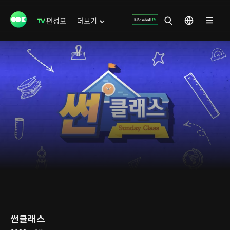
편성표
더보기
썬클래스