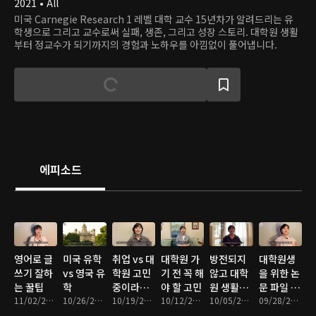
2021 • All
미국 Carnegie Research 1 레벨 대학 교수 15년차가 알려드리는 유
학생으로 그리고 교수로써 실패, 생존, 그리고 성장 스토리. 대학원 생활
부터 정교수가 되기까지의 경험과 노하우를 아낌없이 풀어냅니다.
에피소드
영어로 글
미국 유학
취업 vs 대
대학원 가
방전되지
대학원생
쓰기 잘하
vs 영국 유
학원 고민
기 전 꼭 해
않고 대학
을 위한 논
는 꿀팁
학
중이라
야 할 고민
원 생활하
문 파일 정
11/02/2021 • 13분
10/26/2021 • 14분
면?!
10/19/2021 • 13분
10/12/2021 • 11분
는 팁
10/05/2021 • 11분
리 똑소리
09/28/2021 • 16분
나게 하는