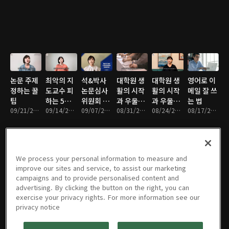
꿀팁
논문 주제
최악의 지
석&박사
대학원 생
대학원 생
영어로 이
정하는 꿀
도교수 피
논문심사
활의 시작
활의 시작
메일 잘 쓰
팁
하는 5가
위원회 구
과 우울증
과 우울증
는 법
09/21/2021 • 11분
지 방법
09/14/2021 • 10분
성 꿀팁
09/07/2021 • 12분
(Part 2)
08/31/2021 • 10분
(Part 1)
08/24/2021 • 11분
08/17/2021 • 11분
We process your personal information to measure and
영어 발표
영어 못해
내 연구 업
나의 미국
대학원 생
미국 교수
improve our sites and service, to assist our marketing
공포증 극
도 미국 대
적을 늘려
유학 첫학
활 성공 비
직의 장점
campaigns and to provide personalised content and
복 방법
학원 토론
준 2가지
기
밀 무기 만
07/06/2021 • 8분
advertising. By clicking the button on the right, you can
08/10/2021 • 14분
성적 잘 받
08/03/2021 • 12분
비밀 문서
07/27/2021 • 7분
07/20/2021 • 6분
들기
07/13/2021 • 8분
exercise your privacy rights. For more information see our
는 방법
privacy notice