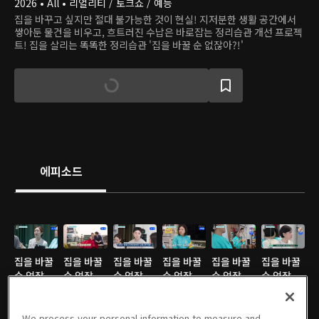
2026 • All • 리얼리티 / 토크쇼 / 예능
집을 바꾸고 싶지만 절대 불가능한 것이 현실! 지저분한 생활 공간에서
쌓아둔 물건을 비우고, 흐트러진 수납은 바로잡는 정리습관 개선 프로젝
트! 집을 살리는 똑똑한 정리습관 '집을 바꿀 순 없잖아?!'
에피소드
집을 바꿀
집을 바꿀
집을 바꿀
집을 바꿀
집을 바꿀
집을 바꿀
순 없잖
순 없잖
순 없잖
순 없잖
순 없잖
순 없잖
아?! : 08
아?! : 07
아?! : 06
아?! : 05
아?! : 04
아?! : 03
회
05/08/2026 • 46분
회
05/01/2026 • 46분
회
04/24/2026 • 46분
회
04/17/2026 • 46분
회
04/10/2026 • 46분
회
04/03/2026 • 46분
We process your personal information to measure and