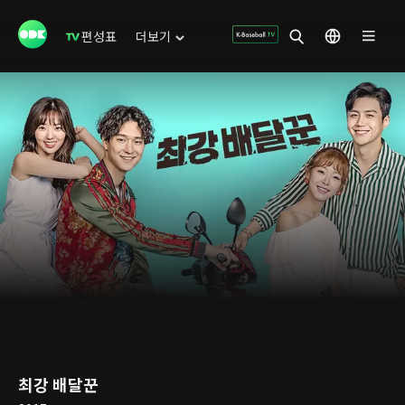
편성표
더보기
최강 배달꾼