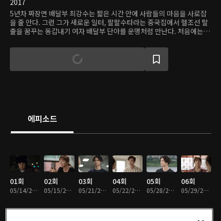
2017
5년차 짜장면 배달부 최강수는 짧은 시간 안에 사람들의 마음을 사로잡
을 줄 안다. 그런 그가 새로운 일터, 팔팔수타라는 중국집에서 헬조선 탈
출을 꿈꾸는 동갑내기 여자 배달부 단아를 운명처럼 만난다. 처음에는 사
사건건 부딪히기 일쑤였지만, 단아는 온몸을 던져 문제를 해결해주는 강
수에게 마음이 흔들리고 강수 또한 단아에게 푹 빠지기 시작했다. 그런
두 사람 앞에 새로운 위기가 찾아온다. 막대한 자금력을 앞세운 프랜차이
즈 음식점 '정가'가 작은 식당들로 이루어진 상권을 장악하기 시작한 것.
강수는 단아에게 힘없는 작은 가게들을 위해, 그리고 단아에게 '희망'을
찾아주기 위해 승산 없는 무모한 싸움을 시작하려 한다.
에피소드
01회
02회
03회
04회
05회
06회
05/14/2025 • 1시간 1분
05/15/2025 • 1시간 1분
05/21/2025 • 52분
05/22/2025 • 53분
05/28/2025 • 51분
05/29/2025 • 53분