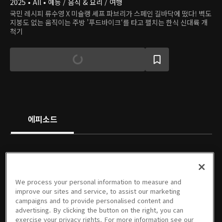
2025 • All • 예능 / 음식 & 요리 / 여행
국민 레시피 류수영 X 미슐랭 셰프 파브리가 스페인 길바닥에 떴다! 벽도
지붕도 없는 움직이는 주방 ’푸드바이크‘를 타고 펼치는 한식 신대륙 개
척기
에피소드
We process your personal information to measure and
01회
02회
03회
04회
05회
06회
improve our sites and service, to assist our marketing
04/08/2025 • 1시간 39분
04/15/2025 • 1시간 43분
04/22/2025 • 1시간 45분
04/29/2025 • 1시간 45분
05/06/2025 • 1시간 44분
05/13/2025 • 1시간 46분
campaigns and to provide personalised content and
advertising. By clicking the button on the right, you can
exercise your privacy rights. For more information see our