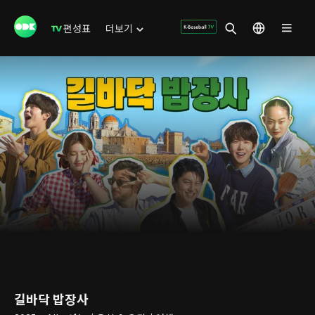
편성표
더보기
길바닥 밥장사