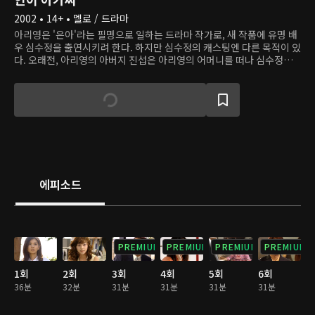
2002 • 14+ • 멜로 / 드라마
아리영은 '은아'라는 필명으로 일하는 드라마 작가로, 새 작품에 유명 배
우 심수정을 출연시키려 한다. 하지만 심수정의 캐스팅엔 다른 목적이 있
다. 오래전, 아리영의 아버지 진섭은 아리영의 어머니를 떠나 심수정과
새 가정을 꾸렸고, 아리영은 큰 병을 앓는 어머니 대신 그들에게 복수하
기 위해 살아남았다. 이제는 신문사의 부국장이 된 진섭은 작가 '은아'가
자신이 버린 딸임을 알고 충격받는다. 아리영의 복수는 진섭과 수정의 딸
예영에 향한다. 아리영은 예영의 남자친구 주왕을 유혹해 그들 가족의 삶
을 뒤흔들고, 예영에게 부모님의 진실을 알리려 한다.
에피소드
PREMIUM
PREMIUM
PREMIUM
PREMIUM
1회
2회
3회
4회
5회
6회
36분
32분
31분
31분
31분
31분