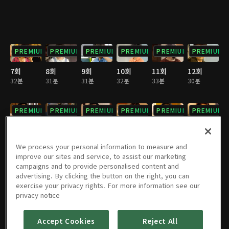
PREMIUM
PREMIUM
PREMIUM
PREMIUM
PREMIUM
PREMIUM
7회
8회
9회
10회
11회
12회
32분
31분
31분
32분
33분
30분
PREMIUM
PREMIUM
PREMIUM
PREMIUM
PREMIUM
PREMIUM
13회
14회
15회
16회
17회
18회
32분
32분
32분
31분
32분
31분
We process your personal information to measure and
improve our sites and service, to assist our marketing
campaigns and to provide personalised content and
PREMIUM
PREMIUM
PREMIUM
PREMIUM
PREMIUM
PREMIUM
advertising. By clicking the button on the right, you can
exercise your privacy rights. For more information see our
19회
20회
21회
22회
23회
24회
privacy notice
31분
31분
31분
32분
31분
31분
Accept Cookies
Reject All
PREMIUM
PREMIUM
PREMIUM
PREMIUM
PREMIUM
PREMIUM