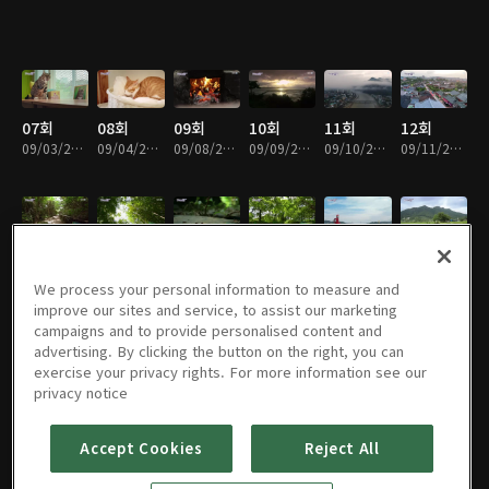
07회
08회
09회
10회
11회
12회
09/03/2020 • 8분
09/04/2020 • 8분
09/08/2020 • 8분
09/09/2020 • 8분
09/10/2020 • 8분
09/11/2020 • 8분
13회
14회
15회
16회
17회
18회
09/15/2020 • 8분
09/16/2020 • 8분
09/17/2020 • 8분
09/18/2020 • 8분
09/22/2020 • 8분
09/23/2020 • 8분
We process your personal information to measure and
improve our sites and service, to assist our marketing
campaigns and to provide personalised content and
advertising. By clicking the button on the right, you can
exercise your privacy rights. For more information see our
19회
20회
21회
22회
23회
24회
privacy notice
09/24/2020 • 8분
09/25/2020 • 8분
09/29/2020 • 8분
09/30/2020 • 8분
10/01/2020 • 8분
10/02/2020 • 8분
Accept Cookies
Reject All