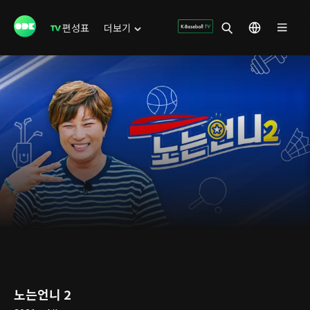
편성표
더보기
노는언니 2