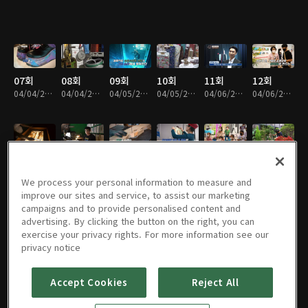
07회
08회
09회
10회
11회
12회
04/04/2022 • 28분
04/04/2022 • 28분
04/05/2022 • 28분
04/05/2022 • 28분
04/06/2022 • 28분
04/06/2022 • 28분
13회
14회
15회
16회
17회
18회
04/07/2022 • 28분
04/07/2022 • 28분
04/08/2022 • 29분
04/08/2022 • 27분
04/09/2022 • 29분
04/09/2022 • 28분
We process your personal information to measure and
improve our sites and service, to assist our marketing
campaigns and to provide personalised content and
advertising. By clicking the button on the right, you can
exercise your privacy rights. For more information see our
19회
20회
21회
22회
23회
24회
privacy notice
04/10/2022 • 28분
04/10/2022 • 29분
04/11/2022 • 28분
04/11/2022 • 28분
04/12/2022 • 28분
04/12/2022 • 27분
Accept Cookies
Reject All