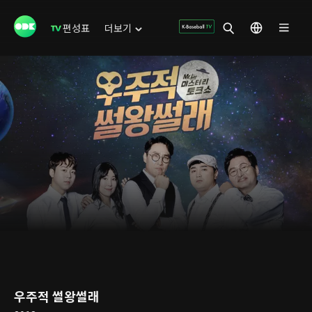
편성표
더보기
우주적 썰왕썰래