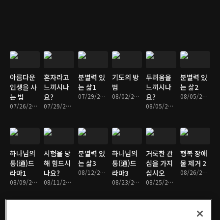
아름다운
혼자라고
분별력 있
기도의 방
두려움을
분별력 있
인생을 사
느끼시나
는 삶1
법
느끼시나
는 삶2
는 법
요?
07/29/2013 • 32분
08/02/2013 • 32분
요?
08/05/2013 • 33분
07/26/2013 • 33분
07/29/2013 • 34분
08/05/2013 • 33분
하나님의
시험을 당
분별력 있
하나님의
거룩한 관
행복 장애
통(通)드
해 힘드시
는 삶3
통(通)드
심을 가지
물 제거 2
라마1
나요?
08/12/2013 • 33분
라마3
십시오
08/26/2013 • 34분
08/09/2013 • 33분
08/11/2013 • 34분
08/23/2013 • 34분
08/25/2013 • 34분