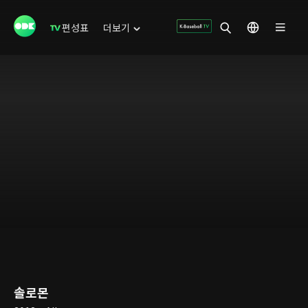
편성표
더보기
솔로몬