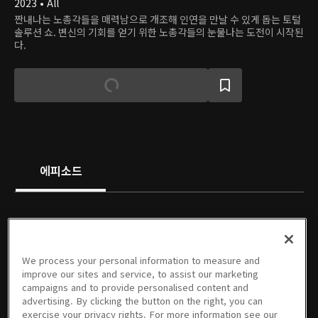
2023 • All
짠내나는 노총각들을 매력남으로 개조해 인연을 만날 수 있게 돕는 토털
솔루션 쇼. 변신의 기회를 얻기 위한 노총각들의 눈물나는 도전이 시작된
다.
에피소드
We process your personal information to measure and
01회
02회
03회
04회
05회
06회
improve our sites and service, to assist our marketing
10/18/2023 • 46분
10/25/2023 • 48분
11/01/2023 • 48분
11/08/2023 • 43분
11/15/2023 • 50분
11/22/2023 • 48분
campaigns and to provide personalised content and
advertising. By clicking the button on the right, you can
exercise your privacy rights. For more information see our