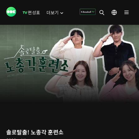
편성표
더보기
솔로탈출! 노총각 훈련소