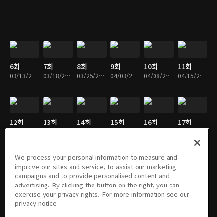
6회
7회
8회
9회
10회
11회
03/13/2024 • 25분
03/18/2024 • 25분
03/25/2024 • 25분
04/03/2024 • 26분
04/08/2024 • 25분
04/15/2024 • 25분
12회
13회
14회
15회
16회
17회
04/22/2024 • 25분
04/29/2024 • 26분
05/08/2024 • 26분
05/13/2024 • 25분
05/20/2024 • 25분
05/27/2024 • 25분
We process your personal information to measure and
improve our sites and service, to assist our marketing
campaigns and to provide personalised content and
18회
19회
20회
스페셜 2
스페셜 3
21회
advertising. By clicking the button on the right, you can
06/03/2024 • 25분
06/10/2024 • 25분
06/17/2024 • 25분
회
회
06/24/2024 • 25분
exercise your privacy rights. For more information see our
06/18/2024 • 25분
06/19/2024 • 25분
privacy notice