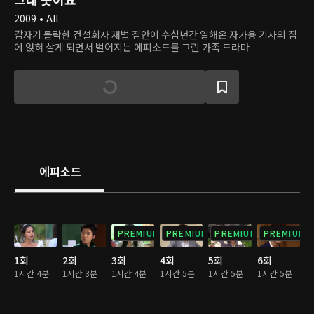
2009 • All
갑자기 몰락한 건설회사 재벌 집안이 수십년간 일해온 자가용 기사의 집
에 얹혀 살게 되면서 벌어지는 에피소드를 그린 가족 드라마
에피소드
PREMIUM
PREMIUM
PREMIUM
PREMIUM
1회
2회
3회
4회
5회
6회
1시간 4분
1시간 3분
1시간 4분
1시간 5분
1시간 5분
1시간 5분