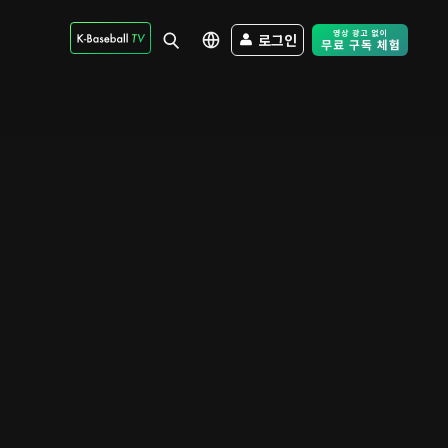
로그인
Free Trial - Sk