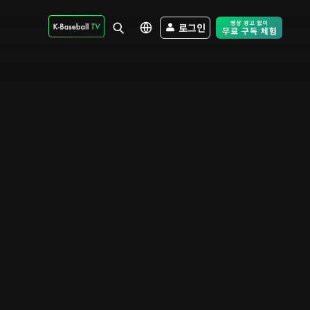
로그인
Free Trial - Sk