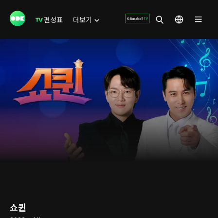
편성표
더보기
쇼퀸