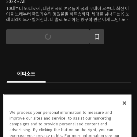
2023 • All
10대부터 50대까지, 대한민국의 여성들이 꿈의 무대에 오른다. 최신 아
이돌 노래부터 국민가수의 영원불멸 히트송까지, 세대를 넘나드는 K-노
래 퍼레이드가 펼쳐진다. 나 홀로 노래하는 방구석 퀸은 이제 그만! 노래
를 사랑하는 여성들이 대한민국의 쇼퀸으로 거듭나는 인생 역전 오디션.
에피소드
We process your personal information to measure and
01회
02회
03회
04회
05회
06회
improve our sites and service, to assist our marketing
06/18/2023 • 1시간 56분
06/25/2023 • 1시간 47분
07/02/2023 • 1시간 47분
07/09/2023 • 1시간 56분
07/16/2023 • 1시간 46분
07/24/2023 • 2시간 6분
campaigns and to provide personalised content and
advertising. By clicking the button on the right, you can
exercise your privacy rights. For more information see our