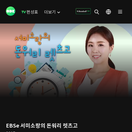
편성표
더보기
EBSe 서미소랑의 돈워리 렛츠고