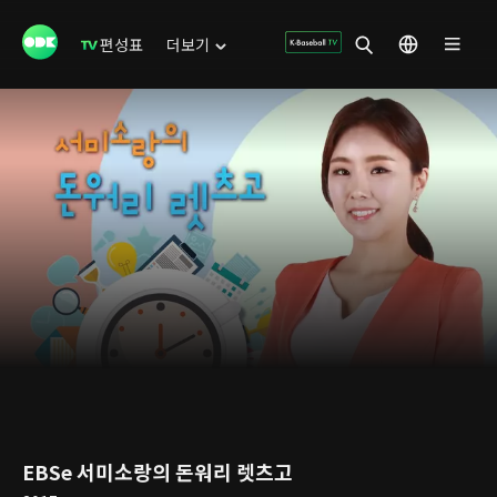
편성표
더보기
EBSe 서미소랑의 돈워리 렛츠고