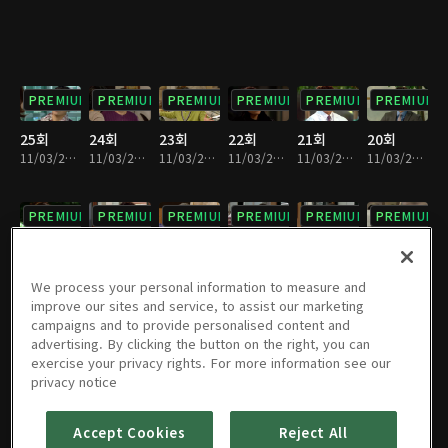
PREMIUM
PREMIUM
PREMIUM
PREMIUM
PREMIUM
PREMIUM
25회
24회
23회
22회
21회
20회
11/03/2023 • 52분
11/03/2023 • 53분
11/03/2023 • 52분
11/03/2023 • 52분
11/03/2023 • 52분
11/03/2023 • 52분
PREMIUM
PREMIUM
PREMIUM
PREMIUM
PREMIUM
PREMIUM
19회
18회
17회
16회
15회
14회
11/03/2023 • 52분
11/03/2023 • 52분
11/03/2023 • 51분
11/03/2023 • 52분
11/03/2023 • 51분
11/03/2023 • 51분
We process your personal information to measure and
improve our sites and service, to assist our marketing
campaigns and to provide personalised content and
PREMIUM
PREMIUM
PREMIUM
PREMIUM
PREMIUM
PREMIUM
advertising. By clicking the button on the right, you can
exercise your privacy rights. For more information see our
13회
12회
11회
10회
9회
8회
privacy notice
11/03/2023 • 52분
11/03/2023 • 52분
11/03/2023 • 52분
11/03/2023 • 51분
11/03/2023 • 52분
11/03/2023 • 51분
Accept Cookies
Reject All
PREMIUM
PREMIUM
PREMIUM
PREMIUM
PREMIUM