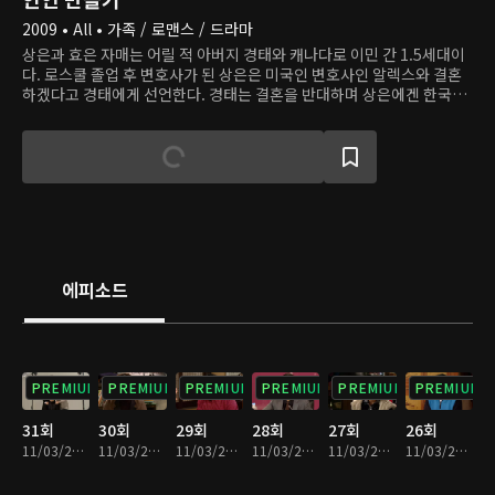
2009 • All • 가족 / 로맨스 / 드라마
상은과 효은 자매는 어릴 적 아버지 경태와 캐나다로 이민 간 1.5세대이
다. 로스쿨 졸업 후 변호사가 된 상은은 미국인 변호사인 알렉스와 결혼
하겠다고 경태에게 선언한다. 경태는 결혼을 반대하며 상은에겐 한국에
약혼자가 있고, 그 남자와 먼저 만나야 한다고 말한다. 상은은 한국에 도
착해 '그 약혼자' 여준을 공항에서 만난다. 사랑과 결혼엔 관심 없는 일중
독자 여준은 가족들의 결혼 압박에 못 이겨 상은과 만나보기로 한다. 함
께 시간을 보내며 두 사람은 서로에 대한 감정이 달라짐을 느낀다.
에피소드
PREMIUM
PREMIUM
PREMIUM
PREMIUM
PREMIUM
PREMIUM
31회
30회
29회
28회
27회
26회
11/03/2023 • 52분
11/03/2023 • 52분
11/03/2023 • 52분
11/03/2023 • 52분
11/03/2023 • 52분
11/03/2023 • 52분