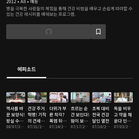
2012 • All • 예능
병을 극복한 사람들의 체험을 통해 건강 비법을 배우고 손쉽게 따라할 수
있는 건강 레시피를 배워보는 프로그램.
에피소드
역사를 바
건강 주거
더위가 부
흐르는 순
초복 대비
독을 비우
꾼 보양식!
혁명! 기적
른 착각?
간 보인다!
전국 건강
고 약을 채
왕실 수라
의 건세권
폭염 뒤에
땀이 보내
달인 열전
운다 인체
간 스캔들
08/07/2026 • 47분
을 찾아라!
07/31/2026 • 47분
숨은 질병
07/24/2026 • 47분
는 몸의 신
07/17/2026 • 47분
07/10/2026 • 47분
법제술
07/03/2026 • 47분
의 진실
호