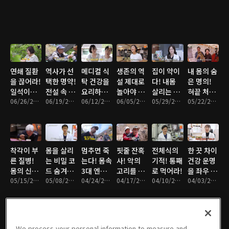
연쇄 질환
역사가 선
메디컬 식
생존의 역
집이 약이
내 몸의 숨
을 끊어라!
택한 명약!
탁 건강을
설 제대로
다! 내몸
은 명의!
일석이조
전설 속 천
요리하는
놀아야 제
살리는 건
혀끝 처방
식재료의
06/26/2026 • 47분
년 식재료
06/19/2026 • 47분
의사들
06/12/2026 • 47분
대로 산다
06/05/2026 • 47분
세권의 비
05/29/2026 • 47분
전
05/22/2026 • 47분
비밀
의 비밀
밀
착각이 부
몸을 살리
멈추면 죽
핏줄 잔혹
전체식의
한 끗 차이
른 질병!
는 비밀 코
는다! 몸속
사! 악의
기적! 통째
건강 운명
몸의 신호
드 숨겨진
3대 엔진
고리를 끊
로 먹어라!
을 좌우 한
를 잡아라
05/15/2026 • 47분
영양소의
05/08/2026 • 47분
을 정비 하
04/24/2026 • 48분
어라!
04/17/2026 • 47분
04/10/2026 • 47분
다
04/03/2026 • 47분
반란
라!
We process your personal information to measure and