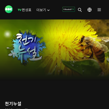
편성표
더보기
천기누설