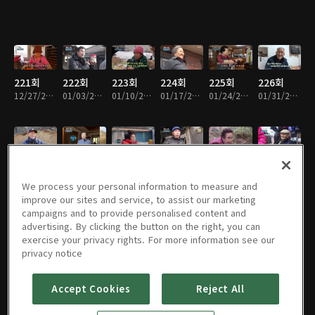
221회
222회
223회
224회
225회
226회
12/27/2017 • 45분
01/03/2018 • 44분
01/10/2018 • 45분
01/17/2018 • 43분
01/24/2018 • 43분
01/31/2018 • 43분
227회
228회
229회
230회
231회
232회
02/07/2018 • 45분
02/14/2018 • 42분
02/21/2018 • 43분
03/02/2018 • 47분
03/09/2018 • 45분
03/16/2018 • 44분
We process your personal information to measure and
improve our sites and service, to assist our marketing
campaigns and to provide personalised content and
advertising. By clicking the button on the right, you can
exercise your privacy rights. For more information see our
233회
234회
235회
236회
237회
238회
privacy notice
03/23/2018 • 46분
03/30/2018 • 46분
04/06/2018 • 45분
04/13/2018 • 44분
04/20/2018 • 45분
04/27/2018 • 46분
Accept Cookies
Reject All